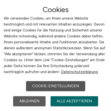
Profil
Cookies
Sie besitzen den Facharzt für
Wir verwenden Cookies, um Ihnen unsere Website
Ophthalmologie und eine
bestmöglich und mit relevanten Inhalten anzuzeigen. Davon
sind einige Cookies für die Nutzung und Sicherheit unserer
abgeschlossene Promotion
Website notwendig, während andere Cookies dabei helfen,
Sie können die deutsche Approbation
Ihnen personalisierte Inhalte und Funktionen anzubieten. Sie
vorweisen
dienen außerdem anonymen Statistikzwecken. Wenn Sie auf
Sie verfügen bereits über eine fundierte
"Alle akzeptieren" klicken, stimmen Sie der Verwendung aller
Berufserfahrung und profunde
Cookies zu. Unter dem Link "Cookie-Einstellungen" am Ende
Kenntnisse auf dem Gebiet der
jeder Seite können Sie Ihre Entscheidung jederzeit
konservativen Ophthalmologie
nachträglich aufrufen und ändern.
Datenschutzerklärung
Wünschenswert: eine Spezialisierung, z.
B. im Bereich der intraokularen
COOKIE-EINSTELLUNGEN
Entzündungen, dem Glaukom,
Augentumoren oder der Retinologie
ABLEHNEN
ALLE AKZEPTIEREN
Erfahrungen im Bereich der