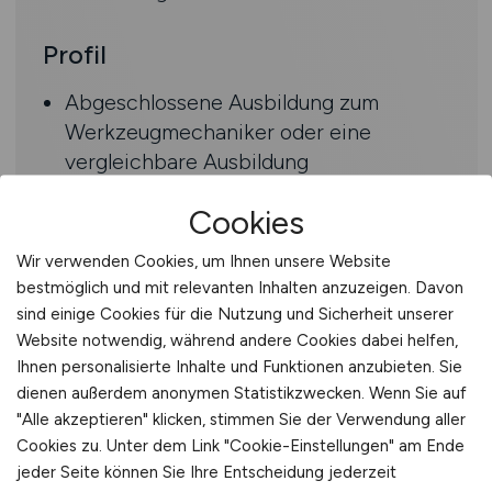
Profil
Abgeschlossene Ausbildung zum
Werkzeugmechaniker oder eine
vergleichbare Ausbildung
Einschlägige Berufserfahrung,
Cookies
idealerweise im Kunststoffformenbau
Hohes Interesse bzw. Erfahrung im Bau
Wir verwenden Cookies, um Ihnen unsere Website
und Abstimmen von Spritzgussformen
bestmöglich und mit relevanten Inhalten anzuzeigen. Davon
für Kleinteile
sind einige Cookies für die Nutzung und Sicherheit unserer
Sicher in der Bedienung von
Website notwendig, während andere Cookies dabei helfen,
konventionellen Werkzeugmaschinen
Ihnen personalisierte Inhalte und Funktionen anzubieten. Sie
dienen außerdem anonymen Statistikzwecken. Wenn Sie auf
"Alle akzeptieren" klicken, stimmen Sie der Verwendung aller
Benefits
Cookies zu. Unter dem Link "Cookie-Einstellungen" am Ende
jeder Seite können Sie Ihre Entscheidung jederzeit
Mögliche Übernahme in Festanstellung