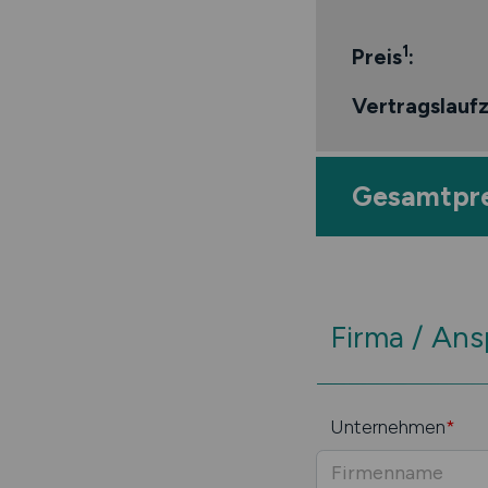
1
Preis
:
Vertragslaufz
Gesamtpre
Firma / An
Unternehmen
*