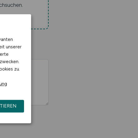
chsuchen.
vanten
eit unserer
erte
kzwecken.
ookies zu.
rung
TIEREN