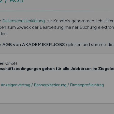
ie
Datenschutzerklärung
zur Kenntnis genommen. Ich stim
en zum Zweck der Bearbeitung meiner Buchung elektron
den.
ie
AGB von AKADEMIKER.JOBS
gelesen und stimme die
dien GmbH
schäftsbedingungen gelten für alle Jobbörsen im Ziegele
Anzeigenvertrag / Bannerplatzierung / Firmenprofileintrag
nne der hier aufgeführten Allgemeinen Geschäftsbedingungen, ist de
er mehrerer Anzeigen oder auch Banner eines Stellenanbieters oder 