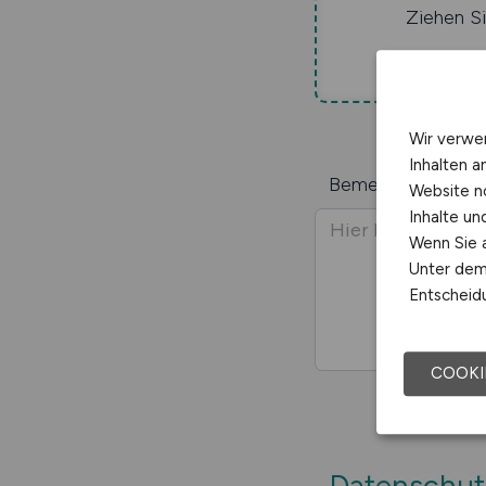
Ziehen Si
Wir verwe
Inhalten a
Bemerkungen / Nac
Website n
Inhalte u
Wenn Sie a
Unter dem 
Entscheidu
COOKI
Datenschut