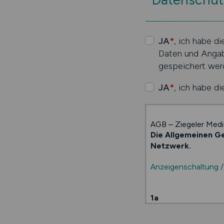
JA
*
, ich habe d
Daten und Angab
gespeichert wer
JA
*
, ich habe d
AGB – Ziegeler Me
Die Allgemeinen Ge
Netzwerk.
Anzeigenschaltung / 
1a
Anzeigenvertrag im Si
Einschaltung einer od