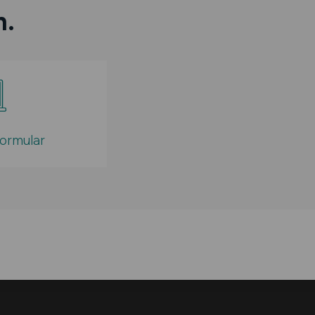
h.
gebot zu
lenanzeigen zu
ormular
an uns übermittelt
füllungsgehilfen
luss liegt ferner
enommen wurde,
 nach der
 Grunde zulässig
eber zu berechnen
ossen gilt,
ng und Abwicklung
nzulässige
dies schriftlich