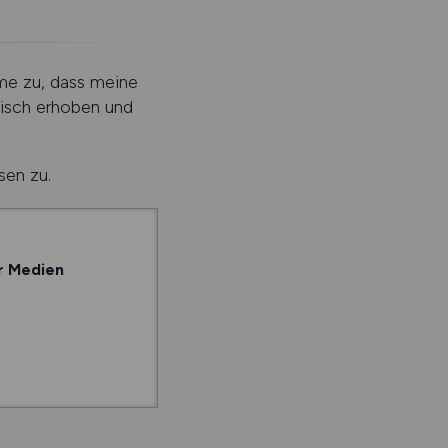
me zu, dass meine
isch erhoben und
sen zu.
r Medien
r Vertrag über die
anderer