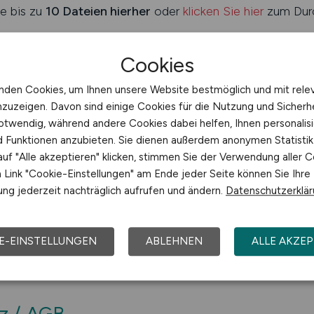
e bis zu
10 Dateien hierher
oder
klicken Sie hier
zum Dur
Cookies
nden Cookies, um Ihnen unsere Website bestmöglich und mit rele
nzuzeigen. Davon sind einige Cookies für die Nutzung und Sicherh
hricht an uns
otwendig, während andere Cookies dabei helfen, Ihnen personalisi
nd Funktionen anzubieten. Sie dienen außerdem anonymen Statisti
uf "Alle akzeptieren" klicken, stimmen Sie der Verwendung aller C
Link "Cookie-Einstellungen" am Ende jeder Seite können Sie Ihre
ng jederzeit nachträglich aufrufen und ändern.
Datenschutzerklä
E-EINSTELLUNGEN
ABLEHNEN
ALLE AKZEP
z / AGB