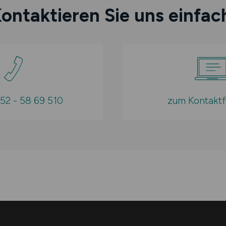
egen Nichterfüllung.
ontaktieren Sie uns einfac
 arbeiten mit verschiedenen Partnern zusammen, um unser Stellenan
behalten uns vor, die Anzahl und den Zeitraum der übernommenen Stel
252 - 58 69 510
zum Kontaktf
zwischen uns und unserem Auftraggeber kommt zustande, wenn:
n Auftrag und/oder Anzeigentext schriftlich per Mail, Fax oder Post 
 Anzeige des Auftraggebers direkt online von diesem, oder einem Er
im Internet verbreitet wurde. Ein zustande gekommener Vertragsabsch
n uns erstelltes Angebot z.B. Rahmenvereinbarung, schriftlich ang
ündlichen Zustimmung schriftlich von uns bestätigt wurde. Spätere,
ens des Auftraggebers mitgeteilte Rücktritte, sind nur aus wichtigem
 mindestens 50% des entgangenen Auftragswertes an den Auftragg
ellen. Dies trifft insbesondere dann zu, wenn der Auftrag als abgeschl
iten von uns bereits geleistet wurden und die technische Einrichtu
tlichen abgeschlossen ist. Wir behalten uns vor, unpassende oder u
ggebers ohne weitere Begründung abzulehnen und dem Auftraggeber 