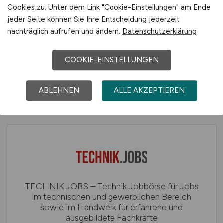
Cookies zu. Unter dem Link "Cookie-Einstellungen" am Ende
jeder Seite können Sie Ihre Entscheidung jederzeit
INGENIEURCENTER – Jobs für Ingenieure &
nachträglich aufrufen und ändern.
Datenschutzerklärung
technische Fachkräfte im Maschinenbau, der
Elektrotechnik, der Verfahrenstechnik, der
Automobilindustrie und anderen Ingenieur
COOKIE-EINSTELLUNGEN
Berufen
ABLEHNEN
ALLE AKZEPTIEREN
TECHNIK.JOBS – Technik Jobbörse für Jobs
im technischen und gewerblichen Bereich
sowie im Handwerk für erfahrene und
ausgebildete Fachkräfte