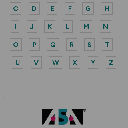
C
D
E
F
G
H
I
J
K
L
M
N
O
P
Q
R
S
T
U
V
W
X
Y
Z