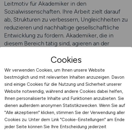
Leitmotiv für Akademiker in den
Sozialwissenschaften. Ihre Arbeit zielt darauf
ab, Strukturen zu verbessern, Ungleichheiten zu
reduzieren und nachhaltige gesellschaftliche
Entwicklung zu fördern. Akademiker, die in
diesem Bereich tätig sind, agieren an der
Schnittstelle von Theorie und Praxis: Sie
Cookies
analysieren gesellschaftliche Prozesse,
entwickeln Handlungsempfehlungen und
Wir verwenden Cookies, um Ihnen unsere Website
gestalten Programme, die positive
bestmöglich und mit relevanten Inhalten anzuzeigen. Davon
Veränderungen ermöglichen. Ob in Ministerien,
sind einige Cookies für die Nutzung und Sicherheit unserer
Verbänden oder gemeinnützigen
Website notwendig, während andere Cookies dabei helfen,
Organisationen – sozialwissenschaftliche
Ihnen personalisierte Inhalte und Funktionen anzubieten. Sie
dienen außerdem anonymen Statistikzwecken. Wenn Sie auf
Expertise ist dort gefragt, wo Entscheidungen
"Alle akzeptieren" klicken, stimmen Sie der Verwendung aller
mit Weitblick und fundiertem Wissen getroffen
Cookies zu. Unter dem Link "Cookie-Einstellungen" am Ende
werden müssen.
jeder Seite können Sie Ihre Entscheidung jederzeit