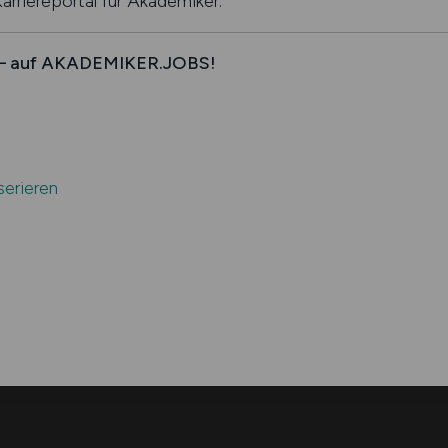
rriereportal für Akademiker.
en – auf AKADEMIKER.JOBS!
serieren