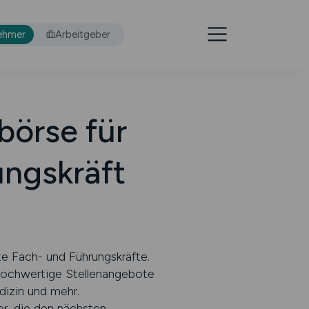
ehmer
Arbeitgeber
örse für
ngskräft
e Fach- und Führungskräfte.
 hochwertige Stellenangebote
dizin und mehr.
er, die den nächsten