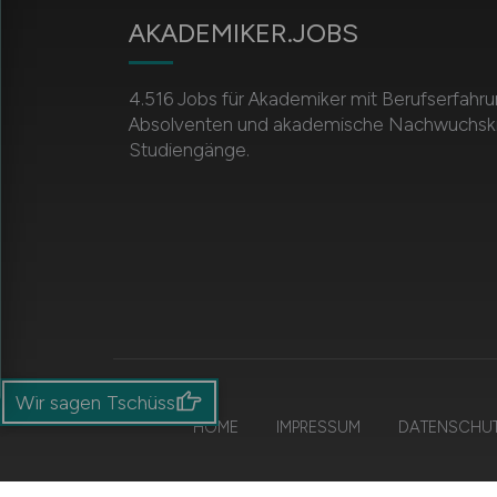
AKADEMIKER.JOBS
4.516 Jobs für Akademiker mit Berufserfahru
Absolventen und akademische Nachwuchskräf
Studiengänge.
Wir sagen Tschüss
HOME
IMPRESSUM
DATENSCHU