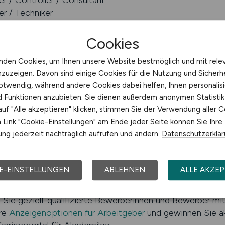
r / Controller / Consultant
er / Techniker
t / Softwareentwickler
schaftler / Verwaltungsbeamter
Cookies
abormitarbeiter / Forscher
nden Cookies, um Ihnen unsere Website bestmöglich und mit rele
/ Therapeut
nzuzeigen. Davon sind einige Cookies für die Nutzung und Sicherh
otwendig, während andere Cookies dabei helfen, Ihnen personalisi
 mit dem Jobfinder-Service
nd Funktionen anzubieten. Sie dienen außerdem anonymen Statisti
uf "Alle akzeptieren" klicken, stimmen Sie der Verwendung aller C
-Service
, um passende Angebote automatisch per E-Mail zu
Link "Cookie-Einstellungen" am Ende jeder Seite können Sie Ihre
 Ihre akademische Karriere mit Struktur.
ng jederzeit nachträglich aufrufen und ändern.
Datenschutzerklä
e Fachkräfte gezielt ansprechen
E-EINSTELLUNGEN
ABLEHNEN
ALLE AKZEP
pruchsvolle Positionen in Ihrem Unternehmen, Ihrer Hoch
e gezielt qualifizierte Bewerberinnen und Bewerber mit
ere
Anzeigenoptionen für Arbeitgeber
und gewinnen Sie a