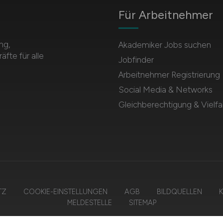
Für Arbeitnehmer
ng,
Akademiker Jobs suchen
te für alle
Jobfinder
Arbeitnehmer Registrierung
Social Media & Networks
Gleichberechtigung & Vielfal
TZ
COOKIE-EINSTELLUNGEN
AGB
BILDQUELLEN
K
MELDESTELLE
SITEMAP