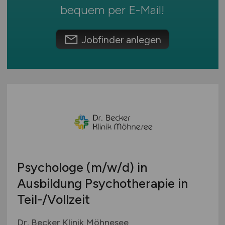
Umwelt / Natur
Schweiz
bequem per
E-Mail
!
Unternehmensberatung / Wirtschaftsprüfung
Europa
Verwaltung
International
Jobfinder anlegen
Gewerbe allgemein
Industrie allgemein
Wirtschaft allgemein
Sonstige
Psychologe
(m/w/d)
in
Ausbildung Psychotherapie in
Teil-/Vollzeit
Dr. Becker Klinik Möhnesee