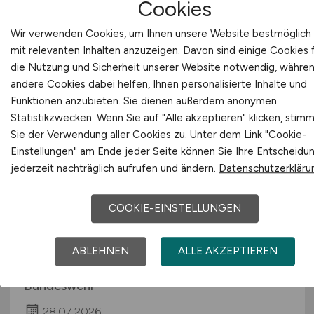
Cookies
30.07.2026
Mainz
Wir verwenden Cookies, um Ihnen unsere Website bestmöglich
mit relevanten Inhalten anzuzeigen. Davon sind einige Cookies 
die Nutzung und Sicherheit unserer Website notwendig, währe
andere Cookies dabei helfen, Ihnen personalisierte Inhalte und
Funktionen anzubieten. Sie dienen außerdem anonymen
Statistikzwecken. Wenn Sie auf "Alle akzeptieren" klicken, stim
Sie der Verwendung aller Cookies zu. Unter dem Link "Cookie-
Einstellungen" am Ende jeder Seite können Sie Ihre Entscheidu
jederzeit nachträglich aufrufen und ändern.
Datenschutzerkläru
Ingenieurin / Ingenieur mit
COOKIE-EINSTELLUNGEN
Master - Beamten-Ausbildung
(m/w/d)
ABLEHNEN
ALLE AKZEPTIEREN
Bundesamt für das Personalmanagement der
Bundeswehr
28.07.2026