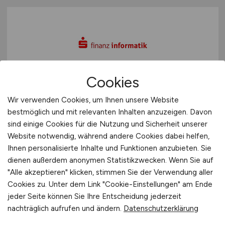
Cookies
Senior Consultant im Bereich
Wir verwenden Cookies, um Ihnen unsere Website
Dienstleistersteuerung und
bestmöglich und mit relevanten Inhalten anzuzeigen. Davon
Preismodell
(m/w/d)
sind einige Cookies für die Nutzung und Sicherheit unserer
Website notwendig, während andere Cookies dabei helfen,
Finanz Informatik GmbH & Co. KG
Ihnen personalisierte Inhalte und Funktionen anzubieten. Sie
dienen außerdem anonymen Statistikzwecken. Wenn Sie auf
vor 3 Tagen
"Alle akzeptieren" klicken, stimmen Sie der Verwendung aller
Hannover, Münster oder Frankfurt
Cookies zu. Unter dem Link "Cookie-Einstellungen" am Ende
jeder Seite können Sie Ihre Entscheidung jederzeit
nachträglich aufrufen und ändern.
Datenschutzerklärung