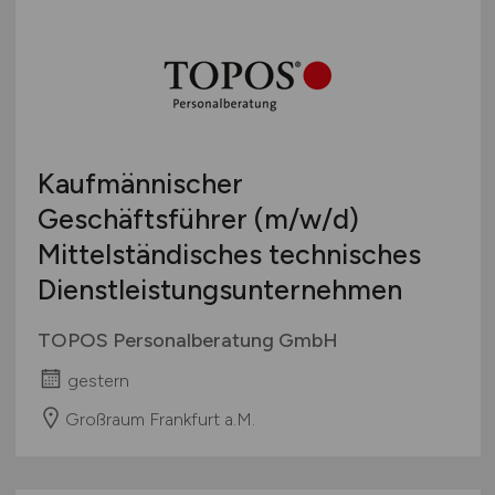
Touristik
Österreich
Umwelt / Natur
Schweiz
Unternehmensberatung / Wirtschaftsprüfung
Europa
Verwaltung
International
Gewerbe allgemein
Kaufmännischer
Industrie allgemein
Geschäftsführer
(m/w/d)
Wirtschaft allgemein
Mittelständisches technisches
Sonstige
Dienstleistungsunternehmen
TOPOS Personalberatung GmbH
gestern
Großraum Frankfurt a.M.