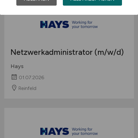
Netzwerkadministrator
(m/w/d)
Hays
01.07.2026
Reinfeld