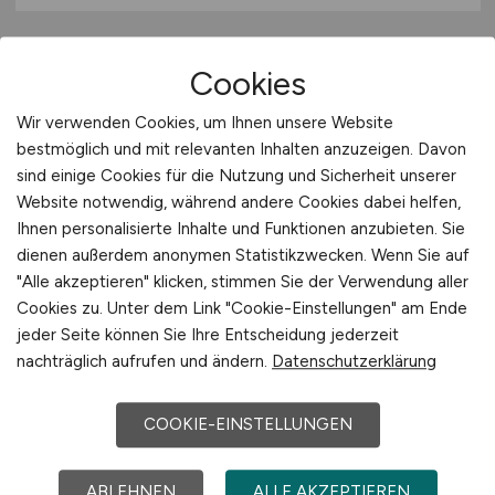
Cookies
Wir verwenden Cookies, um Ihnen unsere Website
bestmöglich und mit relevanten Inhalten anzuzeigen. Davon
sind einige Cookies für die Nutzung und Sicherheit unserer
Website notwendig, während andere Cookies dabei helfen,
Kreditanalyst mit dem
Ihnen personalisierte Inhalte und Funktionen anzubieten. Sie
dienen außerdem anonymen Statistikzwecken. Wenn Sie auf
Schwerpunkt für Groß- und
"Alle akzeptieren" klicken, stimmen Sie der Verwendung aller
Spezialgeschäft
(m/w/d)
Cookies zu. Unter dem Link "Cookie-Einstellungen" am Ende
jeder Seite können Sie Ihre Entscheidung jederzeit
Hays
nachträglich aufrufen und ändern.
Datenschutzerklärung
13.07.2026
COOKIE-EINSTELLUNGEN
Mölln
ABLEHNEN
ALLE AKZEPTIEREN