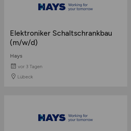
Touristik
Österreich
Umwelt / Natur
Schweiz
Unternehmensberatung / Wirtschaftsprüfung
Europa
Elektroniker Schaltschrankbau
Verwaltung
International
(m/w/d)
Gewerbe allgemein
Industrie allgemein
Hays
Wirtschaft allgemein
vor 3 Tagen
Sonstige
Lübeck