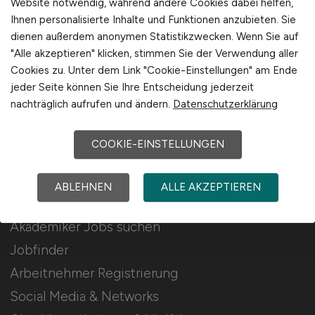
Website notwendig, während andere Cookies dabei helfen,
Ihnen personalisierte Inhalte und Funktionen anzubieten. Sie
Stellenanzeigen schalten
dienen außerdem anonymen Statistikzwecken. Wenn Sie auf
Mediadaten & Konditionen
"Alle akzeptieren" klicken, stimmen Sie der Verwendung aller
Cookies zu. Unter dem Link "Cookie-Einstellungen" am Ende
Arbeitgeber Seite
jeder Seite können Sie Ihre Entscheidung jederzeit
Arbeitgeber Kontakt
nachträglich aufrufen und ändern.
Datenschutzerklärung
Karrierenetzwerk
COOKIE-EINSTELLUNGEN
Für Arbeitnehmer
ABLEHNEN
ALLE AKZEPTIEREN
Akademiker Jobs suchen
Jobfinder
Arbeitnehmer Registrierung
Social Media & Networks