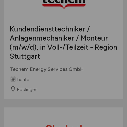
Touristik
Österreich
Umwelt / Natur
Schweiz
Unternehmensberatung / Wirtschaftsprüfung
Europa
Kundendiensttechniker /
Verwaltung
International
Anlagenmechaniker / Monteur
Gewerbe allgemein
(m/w/d)
, in Voll-/Teilzeit - Region
Industrie allgemein
Stuttgart
Wirtschaft allgemein
Sonstige
Techem Energy Services GmbH
heute
Böblingen