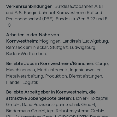
Verkehrsanbindungen:
Bundesautobahnen A 81
und A 8, Rangierbahnhof Kornwestheim Rbf und
Personenbahnhof (PBF), Bundesstraßen B 27 und B
10
Arbeiten in der Nähe von
Kornwestheim
:
Möglingen, Landkreis Ludwigsburg,
Remseck am Neckar, Stuttgart, Ludwigsburg,
Baden-Württemberg
Beliebte Jobs in
Kornwestheim
/Branchen
:
Cargo,
Maschinenbau, Medizintechnik, Ingenieurwesen,
Metallverarbeitung, Produktion, Dienstleistungen,
Handel, Logistik
Beliebte Arbeitgeber in
Kornwestheim
, die
attraktive Jobangebote bieten
:
Eichler-Holzäpfel
GmbH, Daab Präzisionsspanntechnik GmbH,
Biedermann GmbH, igm Robotersysteme GmbH,
IBH Automations GmbH, CIRCOR | RTK, Products