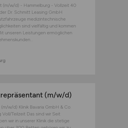
st (m/w/d) - Hammelburg - Vollzeit 40
i der Dr. Schmitt Leasing GmbH
utzfahrzeuge medizintechnische
ichkeiten sind vielfältig und kommen
it unseren Leistungen ermöglichen
nehmenskunden...
rg
krepräsentant
(m/w/d)
 (m/w/d) Klinik Bavaria GmbH & Co.
oll/Teilzeit Das sind wir Seit
n wir in unserer Klinik die stetige
von über 300 Betten gehören wir zu