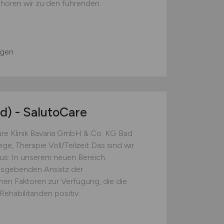
hören wir zu den führenden
G
ngen
d)
- SalutoCare
re Klinik Bavaria GmbH & Co. KG Bad
ge, Therapie Voll/Teilzeit Das sind wir
s: In unserem neuen Bereich
ensgebenden Ansatz der
hen Faktoren zur Verfügung, die die
habilitanden positiv...
G