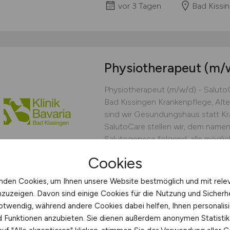
vor 3 Tagen
Bad Kissi
Physiotherapeut
(m/
Physiotherapeut (m/w/d) - Saluto
Bad Kissingen Krankenpflege, Alten
sind wir Gesundungshaus statt Kr
SalutoCare stellen wir, dem nam
Salutogenese folgend, alle möglic
Gesundung schwerstbetroffener Re
Cookies
Klinik Bavaria GmbH & Co. K
nden Cookies, um Ihnen unsere Website bestmöglich und mit rele
vor 3 Tagen
Bad Kissi
nzuzeigen. Davon sind einige Cookies für die Nutzung und Sicherh
otwendig, während andere Cookies dabei helfen, Ihnen personalisi
nd Funktionen anzubieten. Sie dienen außerdem anonymen Statisti