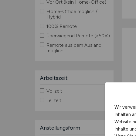
Vor Ort (kein Home-Office)
Home-Office möglich /
Hybrid
100% Remote
Überwiegend Remote (>50%)
Remote aus dem Ausland
möglich
Arbeitszeit
Vollzeit
Teilzeit
Wir verwe
Inhalten a
Website n
Anstellungsform
Inhalte u