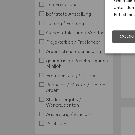
Wenn Sie a
Festanstellung
Unter dem 
befristete Anstellung
Entscheidu
Leitung / Führung
Geschäftsleitung / Vorstand
COOKI
Projektarbeit / Freelancer
Arbeitnehmerüberlassung
geringfügige Beschäftigung /
Minijob
Berufseinstieg / Trainee
Bachelor-/ Master-/ Diplom-
Arbeit
Studentenjobs /
Werkstudenten
Ausbildung / Studium
Praktikum