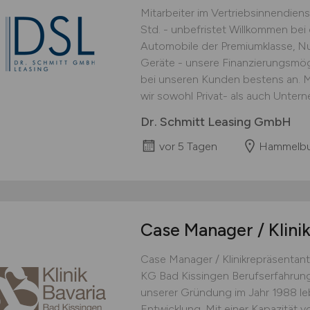
Mitarbeiter im Vertriebsinnendien
Std. - unbefristet Willkommen be
Automobile der Premiumklasse, N
Geräte - unsere Finanzierungsmögl
bei unseren Kunden bestens an. M
wir sowohl Privat- als auch Unter
Dr. Schmitt Leasing GmbH
vor 5 Tagen
Hammelbu
Case Manager / Klini
Case Manager / Klinikrepräsentant
KG Bad Kissingen Berufserfahrung V
unserer Gründung im Jahr 1988 lebe
Entwicklung. Mit einer Kapazität 