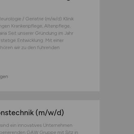
rologie / Geriatrie (m/w/d) Klinik
gen Krankenpflege, Altenpflege,
avaria Seit unserer Gründung im Jahr
e stetige Entwicklung. Mit einer
hören wir zu den führenden
G
ngen
ionstechnik
(m/w/d)
ind ein innovatives Unternehmen
 operierenden GAW Gruppe mit Sitz in