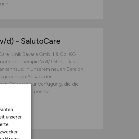
ngen
w/d)
- SalutoCare
Care Klinik Bavaria GmbH & Co. KG
pflege, Therapie Voll/Teilzeit Das
ankenhaus: In unserem neuen Bereich
ensgebenden Ansatz der
hen Faktoren zur Verfügung, die die
habilitanden positiv...
G
vanten
ngen
eit unserer
erte
kzwecken.