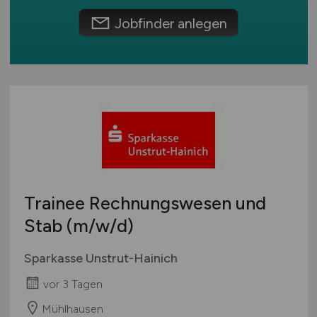
Umwelt / Natur
Schweiz
Jobfinder anlegen
Unternehmensberatung / Wirtschaftsprüfung
Europa
Verwaltung
International
Gewerbe allgemein
Industrie allgemein
Wirtschaft allgemein
Sonstige
Trainee Rechnungswesen und
Stab
(m/w/d)
Sparkasse Unstrut-Hainich
vor 3 Tagen
Mühlhausen