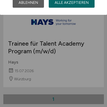
ABLEHNEN
ALLE AKZEPTIEREN
Trainee für Talent Academy
Program
(m/w/d)
Hays
15.07.2026
Würzburg
1