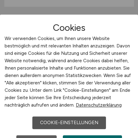
Cookies
Wir verwenden Cookies, um Ihnen unsere Website
bestmöglich und mit relevanten Inhalten anzuzeigen. Davon
sind einige Cookies für die Nutzung und Sicherheit unserer
Website notwendig, während andere Cookies dabei helfen,
Trainee für die Abteilungen
Ihnen personalisierte Inhalte und Funktionen anzubieten. Sie
Compliance/Marktservice und
dienen außerdem anonymen Statistikzwecken. Wenn Sie auf
"Alle akzeptieren" klicken, stimmen Sie der Verwendung aller
Revision
(m/w/d)
Cookies zu. Unter dem Link "Cookie-Einstellungen" am Ende
jeder Seite können Sie Ihre Entscheidung jederzeit
Sparkasse Zollernalb
nachträglich aufrufen und ändern.
Datenschutzerklärung
29.07.2026
COOKIE-EINSTELLUNGEN
Balingen