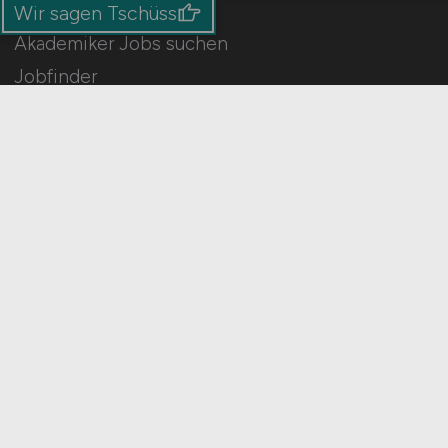
Wir sagen Tschüss
Akademiker Jobs suchen
Jobfinder
Arbeitnehmer Registrierung
Social Media & Networks
Gleichberechtigung & Vielfalt
HOME
IMPRESSUM
DATENSCHUTZ