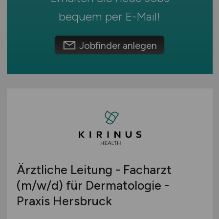
Touristik
Österreich
bequem per
E-Mail
!
Umwelt / Natur
Schweiz
Unternehmensberatung / Wirtschaftsprüfung
Europa
Jobfinder anlegen
Verwaltung
International
Gewerbe allgemein
Industrie allgemein
Wirtschaft allgemein
Sonstige
Ärztliche Leitung - Facharzt
(m/w/d)
für Dermatologie -
Praxis Hersbruck