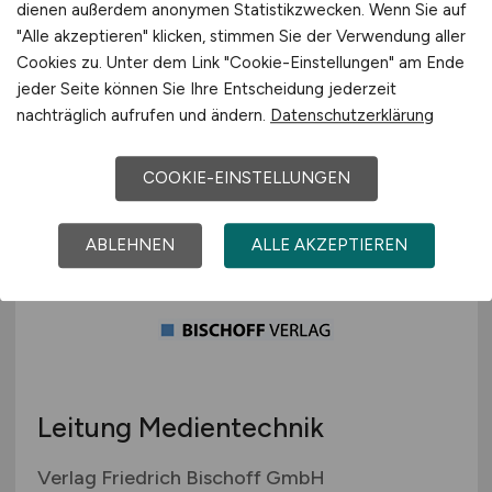
Perspektive auf die Ärztliche
dienen außerdem anonymen Statistikzwecken. Wenn Sie auf
"Alle akzeptieren" klicken, stimmen Sie der Verwendung aller
Leitung im MVZ
Cookies zu. Unter dem Link "Cookie-Einstellungen" am Ende
jeder Seite können Sie Ihre Entscheidung jederzeit
Rems-Murr-Kliniken gGmbH
nachträglich aufrufen und ändern.
Datenschutzerklärung
vor 2 Tagen
Winnenden
COOKIE-EINSTELLUNGEN
ABLEHNEN
ALLE AKZEPTIEREN
Leitung Medientechnik
Verlag Friedrich Bischoff GmbH