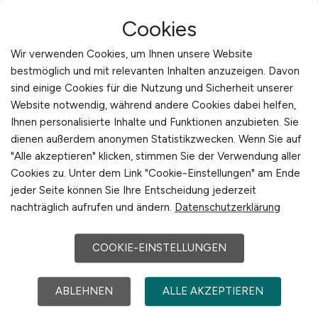
Cookies
Wir verwenden Cookies, um Ihnen unsere Website
bestmöglich und mit relevanten Inhalten anzuzeigen. Davon
sind einige Cookies für die Nutzung und Sicherheit unserer
Website notwendig, während andere Cookies dabei helfen,
Baufinanzierungsberater
Ihnen personalisierte Inhalte und Funktionen anzubieten. Sie
(m/w/d)
dienen außerdem anonymen Statistikzwecken. Wenn Sie auf
"Alle akzeptieren" klicken, stimmen Sie der Verwendung aller
Sparkasse Freiburg-Nördlicher Breisgau
Cookies zu. Unter dem Link "Cookie-Einstellungen" am Ende
jeder Seite können Sie Ihre Entscheidung jederzeit
vor 3 Tagen
nachträglich aufrufen und ändern.
Datenschutzerklärung
Freiburg
COOKIE-EINSTELLUNGEN
ABLEHNEN
ALLE AKZEPTIEREN