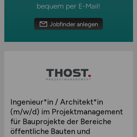
Umwelt / Natur
Schweiz
bequem per
E-Mail
!
Unternehmensberatung / Wirtschaftsprüfung
Europa
Verwaltung
International
Jobfinder anlegen
Gewerbe allgemein
Industrie allgemein
Wirtschaft allgemein
Sonstige
Ingenieur*in / Architekt*in
(m/w/d)
im Projektmanagement
für Bauprojekte der Bereiche
öffentliche Bauten und