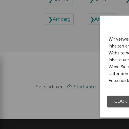
Amberg
Ansbach
Wir verwe
Inhalten a
Website n
Inhalte u
Wenn Sie a
Unter dem 
Entscheidu
Sie sind hier:
Startseite
Sitemap
COOKI