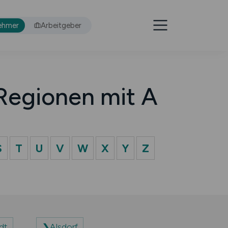
ehmer
Arbeitgeber
Regionen mit A
S
T
U
V
W
X
Y
Z
dt
Alsdorf