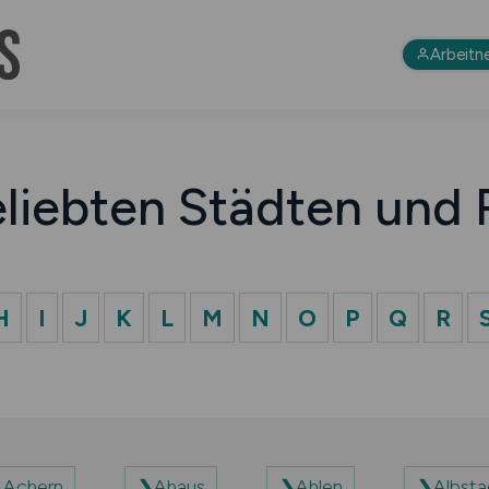
Arbeitn
eliebten Städten und 
H
I
J
K
L
M
N
O
P
Q
R
Achern
Ahaus
Ahlen
Albsta