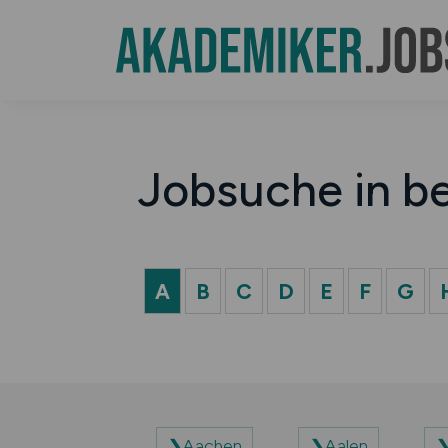
Jobsuche in b
A
B
C
D
E
F
G
Aachen
Aalen