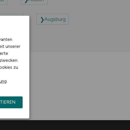
 Schlema
Augsburg
vanten
eit unserer
erte
kzwecken.
ookies zu.
rung
TIEREN