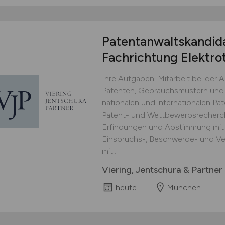
Patentanwaltskandid
Fachrichtung Elektro
Ihre Aufgaben: Mitarbeit bei der
Patenten, Gebrauchsmustern und 
nationalen und internationalen Pa
Patent- und Wettbewerbsrecherch
Erfindungen und Abstimmung mit 
Einspruchs-, Beschwerde- und Ve
mit...
Viering, Jentschura & Partne
heute
München