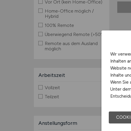
Vor Ort (kein Home-Office)
Home-Office möglich /
Hybrid
100% Remote
Überwiegend Remote (>50%)
Remote aus dem Ausland
möglich
Wir verwe
Inhalten a
Website n
Arbeitszeit
Inhalte u
Wenn Sie a
Vollzeit
Unter dem 
Entscheidu
Teilzeit
COOKI
Anstellungsform