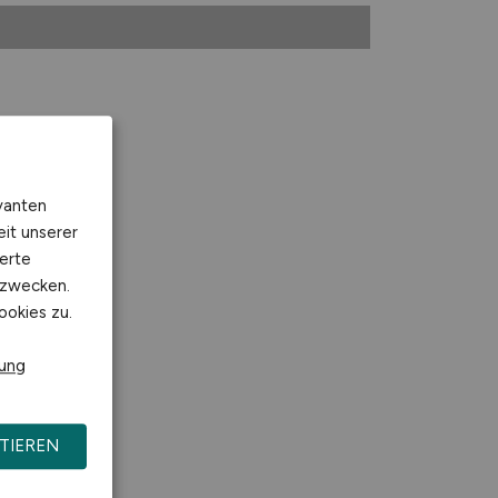
vanten
eit unserer
erte
kzwecken.
ookies zu.
rung
TIEREN